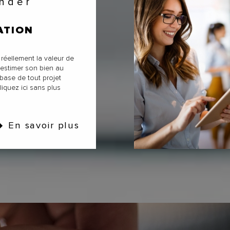
ATION
éellement la valeur de
 estimer son bien au
a base de tout projet
cliquez ici sans plus
En savoir plus