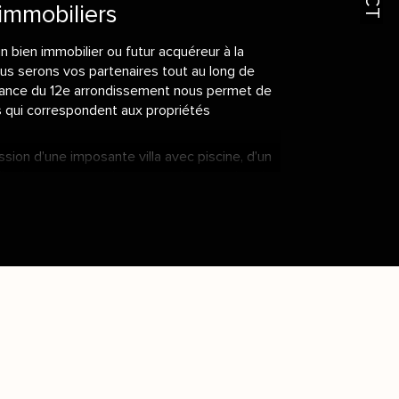
immobiliers
n bien immobilier ou futur acquéreur à la
us serons vos partenaires tout au long de
ance du 12e arrondissement nous permet de
s qui correspondent aux propriétés
sion d’une imposante villa avec piscine, d’un
’un logement atypique, notre juste estimation
i saura vous satisfaire, dans le neuf autant
ilière
 à travailler au prix du marché. Un bien
un double intérêt. Il satisfait l’acheteur qui
é/prix optimal. Le vendeur, quant à lui, verra
 une
évaluation immobilière fiable à Marseille