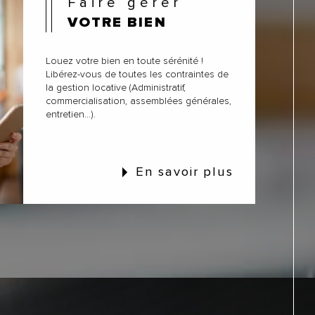
Faire gérer
VOTRE BIEN
Louez votre bien en toute sérénité !
Libérez-vous de toutes les contraintes de
la gestion locative (Administratif,
commercialisation, assemblées générales,
entretien...).
En savoir plus