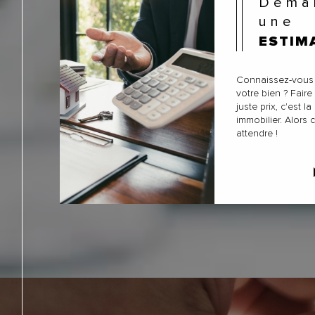
Demander
une
ESTIM
Connaissez-vous r
votre bien ? Faire
juste prix, c'est l
immobilier. Alors 
attendre !