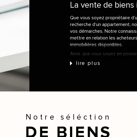
La vente de biens 
Que vous soyez propriétaire d’u
recherche d’un appartement, no
vos démarches. Notre connaiss
mettre en relation les acheteur
immobilières disponibles.
Ainsi, que vous soyez en posses
joli appartement cocooning ou d
lire plus
et notre sens du travail accompl
que dans l’ancien !
L’estimation immob
Nous mettons un point d’honneur
estimé à sa juste valeur possède 
sera charmé par un rapport qualit
Notre séléction
son bien vendu rapidement.
DE BIENS
Prenez contact avec nous pour
12
.