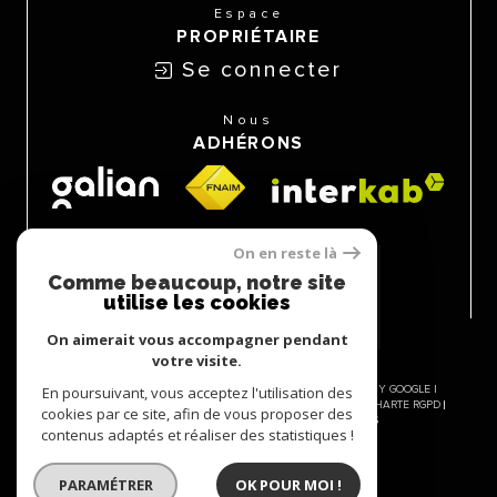
Espace
PROPRIÉTAIRE
Se connecter
Nous
ADHÉRONS
On en reste là
Comme beaucoup, notre site
utilise les cookies
On aimerait vous accompagner pendant
votre visite.
En poursuivant, vous acceptez l'utilisation des
© 2026 | TOUS DROITS RÉSERVÉS | TRADUCTION POWERED BY GOOGLE |
NOS HONORAIRES
PLAN DU SITE
MENTIONS LÉGALES
CHARTE RGPD
cookies par ce site, afin de vous proposer des
ADMIN
NOS LIENS
POLITIQUE RGPD
COOKIES
contenus adaptés et réaliser des statistiques !
PARAMÉTRER
OK POUR MOI !