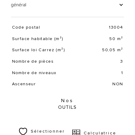
général
Code postal
13004
TRAD_SIROCCO_Caracteristique
Valeurs
Surface habitable (m²)
50 m²
Surface loi Carrez (m²)
50,05 m²
Nombre de pièces
3
Nombre de niveaux
1
Ascenseur
NON
Nos
OUTILS
Sélectionner
Calculatrice